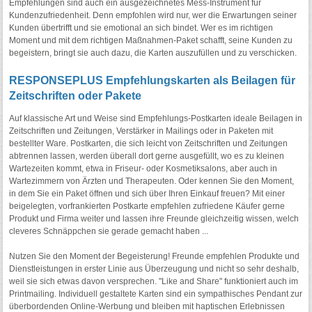
Empfehlungen sind auch ein ausgezeichnetes Mess-Instrument für
Kundenzufriedenheit. Denn empfohlen wird nur, wer die Erwartungen seiner
Kunden übertrifft und sie emotional an sich bindet. Wer es im richtigen
Moment und mit dem richtigen Maßnahmen-Paket schafft, seine Kunden zu
begeistern, bringt sie auch dazu, die Karten auszufüllen und zu verschicken.
RESPONSEPLUS Empfehlungskarten als Beilagen für
Zeitschriften oder Pakete
Auf klassische Art und Weise sind Empfehlungs-Postkarten ideale Beilagen in
Zeitschriften und Zeitungen, Verstärker in Mailings oder in Paketen mit
bestellter Ware. Postkarten, die sich leicht von Zeitschriften und Zeitungen
abtrennen lassen, werden überall dort gerne ausgefüllt, wo es zu kleinen
Wartezeiten kommt, etwa in Friseur- oder Kosmetiksalons, aber auch in
Wartezimmern von Ärzten und Therapeuten. Oder kennen Sie den Moment,
in dem Sie ein Paket öffnen und sich über Ihren Einkauf freuen? Mit einer
beigelegten, vorfrankierten Postkarte empfehlen zufriedene Käufer gerne
Produkt und Firma weiter und lassen ihre Freunde gleichzeitig wissen, welch
cleveres Schnäppchen sie gerade gemacht haben ...
Nutzen Sie den Moment der Begeisterung! Freunde empfehlen Produkte und
Dienstleistungen in erster Linie aus Überzeugung und nicht so sehr deshalb,
weil sie sich etwas davon versprechen. "Like and Share" funktioniert auch im
Printmailing. Individuell gestaltete Karten sind ein sympathisches Pendant zur
überbordenden Online-Werbung und bleiben mit haptischen Erlebnissen