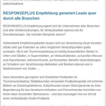
selbst bestimmt.
RESPONSEPLUS Empfehlung generiert Leads quer
durch alle Branchen
RESPONSEPLUS Empfehlung eignet sich für Unternehmen aller Branchen
und aller Größenordnungen, für Verkaufsartikel ebenso wie für
Dienstleistungen. Sie möchten Beispiele sehen?
Vorfrankierte Empfehlungskarten lassen sich zur Generierung neuer Kunden,
Gäste oder gar Patienten an allen möglichen Verkaufspunkten gratis
auslegen. Ob in der Tourismuswerbung an häufig frequentierten Stellen in
Orten und Städten, in Supermärkten, an Verkaufsständen, auf großen Messen
und Hausmessen, während Events, auf Konzerten, Benefiz-Veranstaltungen,
an Schaltern von Versicherungs-Betrieben und Banken ebenso wie in
Wartezimmern von Ärzten …
Ganz besonders gut eignen sich Empfehler-Postkarten im
Tourismusmarketing: Städtetouristen versenden Postkartengrüße mit schönen
Bildern an Daheimgebliebene, Kulturfreunde lassen Gleichgesinnte an ihrer
Begeisterung für das Gesehene teilhaben und Feinschmecker berichten von
ihrem eben verzehrten Sternemenü – und das sozusagen live vor Ort mit
einer vorfrankierten Gratis-Postkarte.