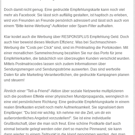
Doch damit nicht genug. Eine gedruckte Empfehlungskarte kann noch viel
mehr als Facebook: Sie lässt sich auffällig gestalten, ist haptisch zu erleben,
wird von Freunden an Freunde persönlich adressiert und lässt sich auch von
einem "Bitte-keine-Werbung"-Aufkleber oder Spam-Filter aufhalten.
Klar kostet auch die Werbung über RESPONSPLUS Empfehlung Geld. Doch
auch hier beweist dieses Medium Effizienz. Was bei Suchmaschinen-
Werbung die "Costs per Click" sind, sind im Printmailing die Portokosten. Mit
einer monatlichen Sammelrechnung bezahlen Sie nur das Porto für jene
Empfehlerkarten, die tatsächlich von überzeugten Kunden verschickt wurden.
Mittels Postmatrixcodes lassen sich zudem Informationen über
Sendungsmengen und Sendungsströme auswerten. Das sind wertvolle
Daten für alle Marketing-Verantwortlichen, die gedruckte Kampagnen planen
und steuern!
Ähnlich einer "Tell-a-Friend"-Aktion über soziale Netzwerke multiplizieren
sich die positiven Effekte einer physischen Mundpropaganda, wenngleich in
eine viel persönlichere Richtung: Eine gedruckte Empfehlungskarte in einem
realen Briefkasten erzielt noch mehr Aufmerksamkeit. Sie signalisiert dem
Empfänger: "Du bist mir wichtig. Ich nehme mir die Zeit, um dir ein
außerordentliches Angebot vorzustellen!". Sie ist eine individuelle
Grußbotschaft, über die man sich freut. Eine schöne Postkarte darf auch
einmal beiseite gelegt werden oder ziert so manche Pinnwand; sie kann
dann wieder zu einem Zeitpunkt in die Hand genommen werden, den man