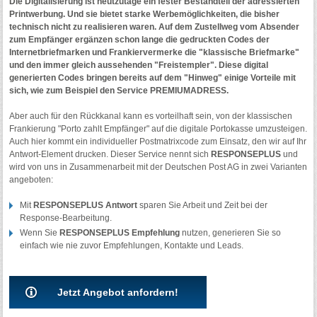
Die Digitalisierung ist heutzutage ein fester Bestandteil der adressierten
Printwerbung. Und sie bietet starke Werbemöglichkeiten, die bisher
technisch nicht zu realisieren waren. Auf dem Zustellweg vom Absender
zum Empfänger ergänzen schon lange die gedruckten Codes der
Internetbriefmarken und Frankiervermerke die "klassische Briefmarke"
und den immer gleich aussehenden "Freistempler". Diese digital
generierten Codes bringen bereits auf dem "Hinweg" einige Vorteile mit
sich, wie zum Beispiel den Service PREMIUMADRESS.
Aber auch für den Rückkanal kann es vorteilhaft sein, von der klassischen
Frankierung "Porto zahlt Empfänger" auf die digitale Portokasse umzusteigen.
Auch hier kommt ein individueller Postmatrixcode zum Einsatz, den wir auf Ihr
Antwort-Element drucken. Dieser Service nennt sich
RESPONSEPLUS
und
wird von uns in Zusammenarbeit mit der Deutschen Post AG in zwei Varianten
angeboten:
Mit
RESPONSEPLUS Antwort
sparen Sie Arbeit und Zeit bei der
Response-Bearbeitung.
Wenn Sie
RESPONSEPLUS Empfehlung
nutzen, generieren Sie so
einfach wie nie zuvor Empfehlungen, Kontakte und Leads.
Jetzt Angebot anfordern!