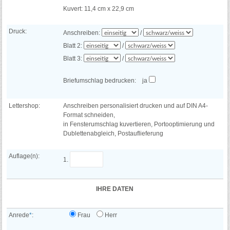
Kuvert: 11,4 cm x 22,9 cm
Druck:
Anschreiben:
/
Blatt 2:
/
Blatt 3:
/
Briefumschlag bedrucken:
ja
Lettershop:
Anschreiben personalisiert drucken und auf DIN A4-
Format schneiden,
in Fensterumschlag kuvertieren, Portooptimierung und
Dublettenabgleich, Postauflieferung
Auflage(n):
1.
IHRE DATEN
Anrede
*
:
Frau
Herr