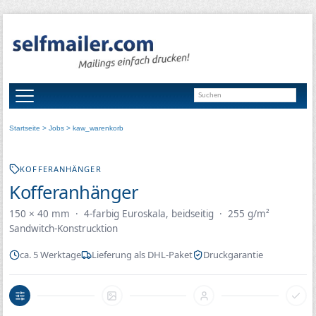
Startseite
>
Jobs
> kaw_warenkorb
KOFFERANHÄNGER
Kofferanhänger
150 × 40 mm · 4-farbig Euroskala, beidseitig · 255 g/m²
Sandwitch-Konstrucktion
ca. 5 Werktage
Lieferung als DHL-Paket
Druckgarantie