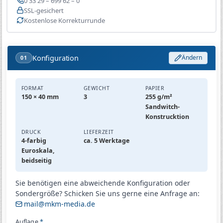
0 33 29 – 699 62 – 0
SSL-gesichert
Kostenlose Korrekturrunde
Konfiguration
Ändern
01
FORMAT
GEWICHT
PAPIER
150 × 40 mm
3
255 g/m²
Sandwitch-
Konstrucktion
DRUCK
LIEFERZEIT
4-farbig
ca. 5 Werktage
Euroskala,
beidseitig
Sie benötigen eine abweichende Konfiguration oder
Sondergröße? Schicken Sie uns gerne eine Anfrage an:
mail@mkm-media.de
Auflage
*