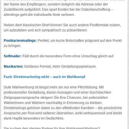
der Name des Empfängers, sondern lediglich die Adresse oder der
Zustellbezirk aufgeführt. Das spart Kosten bei der Datenbeschaffung –
allerdings geht die individuelle Note verloren.
Neben dem klassischen Brief können Sie auch andere Postformate nutzen,
um aufzufallen und sich sympathisch zu präsentieren:
Postkartenmailings
:
Perfekt, um kurze Botschaften prägnant auf den Punkt
zu bringen.
Selfmailer
:
Fällt durch die besondere Form ohne Umschlag gleich auf.
Maxikarten
:
Größeres Format, mehr Gestaltungsspielraum.
Fazit: Direktmarketing wirkt – auch im Wahlkampf
Gute Wahlwerbung ist längst mehr als nur eine Pflichtübung. Mit
professioneller Gestaltung, klaren Aussagen und einer durchdachten
Zielgruppenansprache steigern Sie Ihre Chancen, bei potenziellen
Wählerinnen und Wählern nachhaltig in Erinnerung zu bleiben.
Direktmailings gehören dabei zu den effektivsten Kanälen – die persönliche
Ansprache per Post wird seltener übersehen, wirkt vertrauensvoll und bleibt
dank Haptik besonders im Gedächtnis.
Sie suchen den idealen Partner für Ihre Wahlkampf-Mailings?