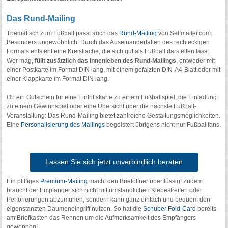
Das Rund-Mailing
Thematisch zum Fußball passt auch das
Rund-Mailing
von Selfmailer.com.
Besonders ungewöhnlich: Durch das Auseinanderfalten des rechteckigen
Formats entsteht eine Kreisfläche, die sich gut als Fußball darstellen lässt.
Wer mag,
füllt zusätzlich das Innenleben des Rund-Mailings
, entweder mit
einer Postkarte im Format DIN lang, mit einem gefalzten DIN-A4-Blatt oder mit
einer Klappkarte im Format DIN lang.
Ob ein Gutschein für eine Eintrittskarte zu einem Fußballspiel, die Einladung
zu einem Gewinnspiel oder eine Übersicht über die nächste Fußball-
Veranstaltung: Das Rund-Mailing bietet zahlreiche Gestaltungsmöglichkeiten.
Eine
Personalisierung des Mailings
begeistert übrigens nicht nur Fußballfans.
Lassen Sie sich jetzt unverbindlich beraten
Ein pfiffiges
Premium-Mailing
macht den Brieföffner überflüssig! Zudem
braucht der Empfänger sich nicht mit umständlichen Klebestreifen oder
Perforierungen abzumühen, sondern kann ganz einfach und bequem den
eigenstanzten Daumeneingriff nutzen. So hat die
Schuber Fold-Card
bereits
am Briefkasten das Rennen um die Aufmerksamkeit des Empfängers
gewonnen!