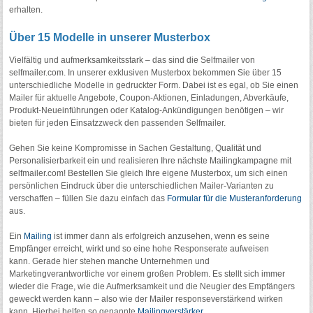
erhalten.
Über 15 Modelle in unserer Musterbox
Vielfältig und aufmerksamkeitsstark – das sind die Selfmailer von
selfmailer.com. In unserer exklusiven Musterbox bekommen Sie über 15
unterschiedliche Modelle in gedruckter Form. Dabei ist es egal, ob Sie einen
Mailer für aktuelle Angebote, Coupon-Aktionen, Einladungen, Abverkäufe,
Produkt-Neueinführungen oder Katalog-Ankündigungen benötigen – wir
bieten für jeden Einsatzzweck den passenden Selfmailer.
Gehen Sie keine Kompromisse in Sachen Gestaltung, Qualität und
Personalisierbarkeit ein und realisieren Ihre nächste Mailingkampagne mit
selfmailer.com! Bestellen Sie gleich Ihre eigene Musterbox, um sich einen
persönlichen Eindruck über die unterschiedlichen Mailer-Varianten zu
verschaffen – füllen Sie dazu einfach das
Formular für die Musteranforderung
aus.
Ein
Mailing
ist immer dann als erfolgreich anzusehen, wenn es seine
Empfänger erreicht, wirkt und so eine hohe Responserate aufweisen
kann. Gerade hier stehen manche Unternehmen und
Marketingverantwortliche vor einem großen Problem. Es stellt sich immer
wieder die Frage, wie die Aufmerksamkeit und die Neugier des Empfängers
geweckt werden kann – also wie der Mailer responseverstärkend wirken
kann. Hierbei helfen so genannte
Mailingverstärker
.