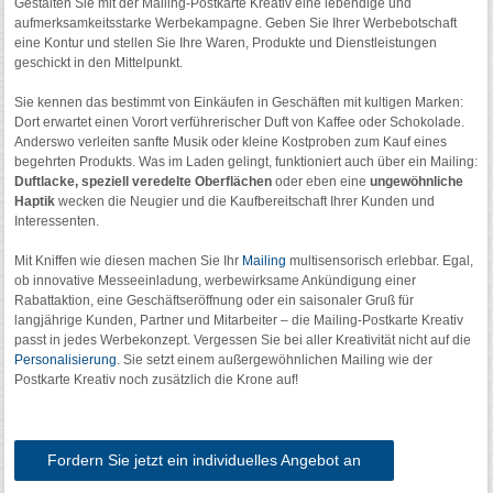
Gestalten Sie mit der Mailing-Postkarte Kreativ eine lebendige und
aufmerksamkeitsstarke Werbekampagne. Geben Sie Ihrer Werbebotschaft
eine Kontur und stellen Sie Ihre Waren, Produkte und Dienstleistungen
geschickt in den Mittelpunkt.
Sie kennen das bestimmt von Einkäufen in Geschäften mit kultigen Marken:
Dort erwartet einen Vorort verführerischer Duft von Kaffee oder Schokolade.
Anderswo verleiten sanfte Musik oder kleine Kostproben zum Kauf eines
begehrten Produkts. Was im Laden gelingt, funktioniert auch über ein Mailing:
Duftlacke, speziell veredelte Oberflächen
oder eben eine
ungewöhnliche
Haptik
wecken die Neugier und die Kaufbereitschaft Ihrer Kunden und
Interessenten.
Mit Kniffen wie diesen machen Sie Ihr
Mailing
multisensorisch erlebbar. Egal,
ob innovative Messeeinladung, werbewirksame Ankündigung einer
Rabattaktion, eine Geschäftseröffnung oder ein saisonaler Gruß für
langjährige Kunden, Partner und Mitarbeiter – die Mailing-Postkarte Kreativ
passt in jedes Werbekonzept. Vergessen Sie bei aller Kreativität nicht auf die
Personalisierung
. Sie setzt einem außergewöhnlichen Mailing wie der
Postkarte Kreativ noch zusätzlich die Krone auf!
Fordern Sie jetzt ein individuelles Angebot an