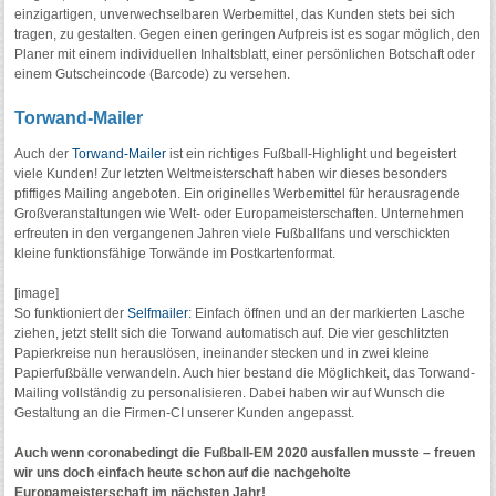
einzigartigen, unverwechselbaren Werbemittel, das Kunden stets bei sich
tragen, zu gestalten. Gegen einen geringen Aufpreis ist es sogar möglich, den
Planer mit einem individuellen Inhaltsblatt, einer persönlichen Botschaft oder
einem Gutscheincode (Barcode) zu versehen.
Torwand-Mailer
Auch der
Torwand-Mailer
ist ein richtiges Fußball-Highlight und begeistert
viele Kunden! Zur letzten Weltmeisterschaft haben wir dieses besonders
pfiffiges Mailing angeboten. Ein originelles Werbemittel für herausragende
Großveranstaltungen wie Welt- oder Europameisterschaften. Unternehmen
erfreuten in den vergangenen Jahren viele Fußballfans und verschickten
kleine funktionsfähige Torwände im Postkartenformat.
[image]
So funktioniert der
Selfmailer
: Einfach öffnen und an der markierten Lasche
ziehen, jetzt stellt sich die Torwand automatisch auf. Die vier geschlitzten
Papierkreise nun herauslösen, ineinander stecken und in zwei kleine
Papierfußbälle verwandeln. Auch hier bestand die Möglichkeit, das Torwand-
Mailing vollständig zu personalisieren. Dabei haben wir auf Wunsch die
Gestaltung an die Firmen-CI unserer Kunden angepasst.
Auch wenn coronabedingt die Fußball-EM 2020 ausfallen musste – freuen
wir uns doch einfach heute schon auf die nachgeholte
Europameisterschaft im nächsten Jahr!