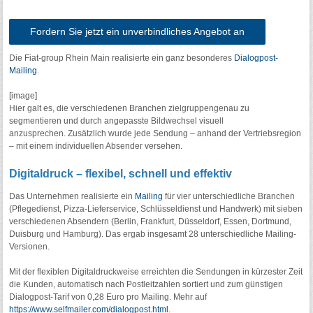
Fordern Sie jetzt ein unverbindliches Angebot an
Die Fiat-group Rhein Main realisierte ein ganz besonderes
Dialogpost-
Mailing
.
[image]
Hier galt es, die verschiedenen Branchen zielgruppengenau zu
segmentieren und durch angepasste Bildwechsel visuell
anzusprechen. Zusätzlich wurde jede Sendung – anhand der Vertriebsregion
– mit einem individuellen Absender versehen.
Digitaldruck – flexibel, schnell und effektiv
Das Unternehmen realisierte ein
Mailing
für vier unterschiedliche Branchen
(Pflegedienst, Pizza-Lieferservice, Schlüsseldienst und Handwerk) mit sieben
verschiedenen Absendern (Berlin, Frankfurt, Düsseldorf, Essen, Dortmund,
Duisburg und Hamburg). Das ergab insgesamt 28 unterschiedliche Mailing-
Versionen.
Mit der flexiblen Digitaldruckweise erreichten die Sendungen in kürzester Zeit
die Kunden, automatisch nach Postleitzahlen sortiert und zum günstigen
Dialogpost-Tarif von 0,28 Euro pro Mailing. Mehr auf
https://www.selfmailer.com/dialogpost.html
.