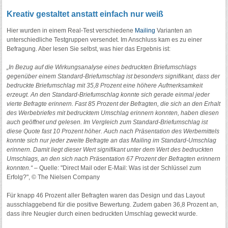
Kreativ gestaltet anstatt einfach nur weiß
Hier wurden in einem Real-Test verschiedene
Mailing
Varianten an
unterschiedliche Testgruppen versendet. Im Anschluss kam es zu einer
Befragung. Aber lesen Sie selbst, was hier das Ergebnis ist:
„In Bezug auf die Wirkungsanalyse eines bedruckten Briefumschlags
gegenüber einem Standard-Briefumschlag ist besonders signifikant, dass der
bedruckte Briefumschlag mit 35,8 Prozent eine höhere Aufmerksamkeit
erzeugt. An den Standard-Briefumschlag konnte sich gerade einmal jeder
vierte Befragte erinnern. Fast 85 Prozent der Befragten, die sich an den Erhalt
des Werbebriefes mit bedrucktem Umschlag erinnern konnten, haben diesen
auch geöffnet und gelesen. Im Vergleich zum Standard-Briefumschlag ist
diese Quote fast 10 Prozent höher. Auch nach Präsentation des Werbemittels
konnte sich nur jeder zweite Befragte an das Mailing im Standard-Umschlag
erinnern. Damit liegt dieser Wert signifikant unter dem Wert des bedruckten
Umschlags, an den sich nach Präsentation 67 Prozent der Befragten erinnern
konnten.“ –
Quelle: "Direct Mail oder E-Mail: Was ist der Schlüssel zum
Erfolg?", © The Nielsen Company
Für knapp 46 Prozent aller Befragten waren das Design und das Layout
ausschlaggebend für die positive Bewertung. Zudem gaben 36,8 Prozent an,
dass ihre Neugier durch einen bedruckten Umschlag geweckt wurde.