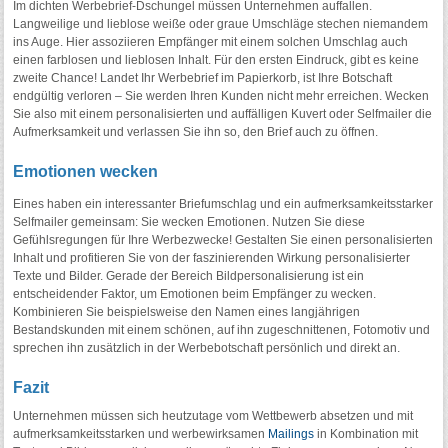
Im dichten Werbebrief-Dschungel müssen Unternehmen auffallen.
Langweilige und lieblose weiße oder graue Umschläge stechen niemandem
ins Auge. Hier assoziieren Empfänger mit einem solchen Umschlag auch
einen farblosen und lieblosen Inhalt. Für den ersten Eindruck, gibt es keine
zweite Chance! Landet Ihr Werbebrief im Papierkorb, ist Ihre Botschaft
endgültig verloren – Sie werden Ihren Kunden nicht mehr erreichen. Wecken
Sie also mit einem personalisierten und auffälligen Kuvert oder Selfmailer die
Aufmerksamkeit und verlassen Sie ihn so, den Brief auch zu öffnen.
Emotionen wecken
Eines haben ein interessanter Briefumschlag und ein aufmerksamkeitsstarker
Selfmailer gemeinsam: Sie wecken Emotionen. Nutzen Sie diese
Gefühlsregungen für Ihre Werbezwecke! Gestalten Sie einen personalisierten
Inhalt und profitieren Sie von der faszinierenden Wirkung personalisierter
Texte und Bilder. Gerade der Bereich Bildpersonalisierung ist ein
entscheidender Faktor, um Emotionen beim Empfänger zu wecken.
Kombinieren Sie beispielsweise den Namen eines langjährigen
Bestandskunden mit einem schönen, auf ihn zugeschnittenen, Fotomotiv und
sprechen ihn zusätzlich in der Werbebotschaft persönlich und direkt an.
Fazit
Unternehmen müssen sich heutzutage vom Wettbewerb absetzen und mit
aufmerksamkeitsstarken und werbewirksamen
Mailings
in Kombination mit