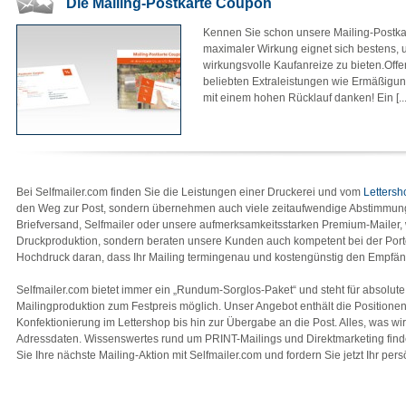
Die Mailing-Postkarte Coupon
Kennen Sie schon unsere Mailing-Postka
maximaler Wirkung eignet sich bestens
wirkungsvolle Kaufanreize zu bieten.Offer
beliebten Extraleistungen wie Ermäßigun
mit einem hohen Rücklauf danken! Ein [...
Bei Selfmailer.com finden Sie die Leistungen einer Druckerei und vom
Lettersh
den Weg zur Post, sondern übernehmen auch viele zeitaufwendige Abstimmung
Briefversand, Selfmailer oder unsere aufmerksamkeitsstarken Premium-Mailer, w
Druckproduktion, sondern beraten unsere Kunden auch kompetent bei der Porto
Hochdruck daran, dass Ihr Mailing termingenau und kostengünstig den Empfäng
Selfmailer.com bietet immer ein „Rundum-Sorglos-Paket“ und steht für absolute 
Mailingproduktion zum Festpreis möglich. Unser Angebot enthält die Positionen
Konfektionierung im Lettershop bis hin zur Übergabe an die Post. Alles, was wi
Adressdaten. Wissenswertes rund um PRINT-Mailings und Direktmarketing find
Sie Ihre nächste Mailing-Aktion mit Selfmailer.com und fordern Sie jetzt Ihr per