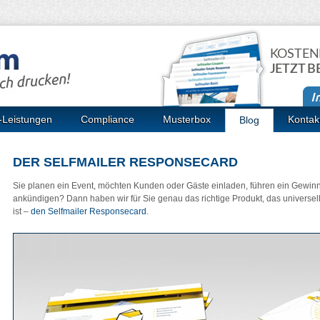
KOSTEN
JETZT B
-Leistungen
Compliance
Musterbox
Kontak
Blog
DER SELFMAILER RESPONSECARD
Sie planen ein Event, möchten Kunden oder Gäste einladen, führen ein Gewinn
ankündigen? Dann haben wir für Sie genau das richtige Produkt, das universe
ist –
den Selfmailer Responsecard
.