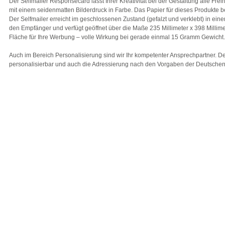
Der Selfmailer Responsecard lässt Ihrer Kreativität bei der Gestaltung alle Frei
mit einem seidenmatten Bilderdruck in Farbe. Das Papier für dieses Produkte 
Der Selfmailer erreicht im geschlossenen Zustand (gefalzt und verklebt) in ein
den Empfänger und verfügt geöffnet über die Maße 235 Millimeter x 398 Millim
Fläche für Ihre Werbung – volle Wirkung bei gerade einmal 15 Gramm Gewicht
Auch im Bereich Personalisierung sind wir Ihr kompetenter Ansprechpartner. De
personalisierbar und auch die Adressierung nach den Vorgaben der Deutschen