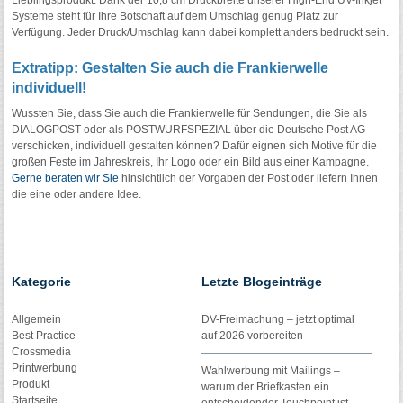
Lieblingsprodukt. Dank der 10,8 cm Druckbreite unserer High-End UV-Inkjet
Systeme steht für Ihre Botschaft auf dem Umschlag genug Platz zur
Verfügung. Jeder Druck/Umschlag kann dabei komplett anders bedruckt sein.
Extratipp: Gestalten Sie auch die Frankierwelle
individuell!
Wussten Sie, dass Sie auch die Frankierwelle für Sendungen, die Sie als
DIALOGPOST oder als POSTWURFSPEZIAL über die Deutsche Post AG
verschicken, individuell gestalten können? Dafür eignen sich Motive für die
großen Feste im Jahreskreis, Ihr Logo oder ein Bild aus einer Kampagne.
Gerne beraten wir Sie
hinsichtlich der Vorgaben der Post oder liefern Ihnen
die eine oder andere Idee.
Kategorie
Letzte Blogeinträge
Allgemein
DV-Freimachung – jetzt optimal
Best Practice
auf 2026 vorbereiten
Crossmedia
Printwerbung
Wahlwerbung mit Mailings –
Produkt
warum der Briefkasten ein
Startseite